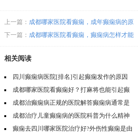
上一篇：
成都哪家医院看癫痫，成年癫痫病的原
因都有那些?
下一篇：
成都哪家医院看癫痫，癫痫病怎样才能
治疗？
相关阅读
四川癫痫病医院[排名]引起癫痫发作的原因
有哪些?
成都哪家医院看癫痫好？打麻将也能引起癫
痫吗?
成都治癫痫病正规的医院解答癫痫病通常是
由什么引起的?
成都治疗儿童癫痫病的医院科普为什么精神
刺激会导致癫痫病发作?
癫痫去四川哪家医院治疗好?外伤性癫痫是由