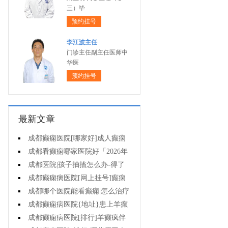
三）毕
预约挂号
李江波主任
门诊主任副主任医师中
华医
预约挂号
最新文章
成都癫痫医院[哪家好]成人癫痫
病用药原则
成都看癫痫哪家医院好「2026年
度公布」癫痫病的常见误区有哪些?
成都医院|孩子抽搐怎么办-得了
癫痫要面对哪些问题?
成都癫痫病医院[网上挂号]癫痫
是怎么治的?
成都哪个医院能看癫痫|怎么治疗
难治性癫痫?
成都癫痫病医院{地址}患上羊癫
疯会变傻吗?
成都癫痫病医院[排行]羊癫疯伴