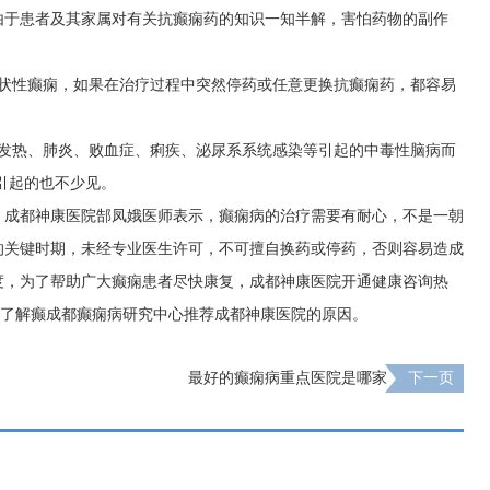
由于患者及其家属对有关抗癫痫药的知识一知半解，害怕药物的副作
症状性癫痫，如果在治疗过程中突然停药或任意更换抗癫痫药，都容易
感发热、肺炎、败血症、痢疾、泌尿系系统感染等引起的中毒性脑病而
引起的也不少见。
，成都神康医院郜凤娥医师表示，癫痫病的治疗需要有耐心，不是一朝
的关键时期，未经专业医生许可，不可擅自换药或停药，否则容易造成
度，为了帮助广大癫痫患者尽快康复，成都神康医院开通健康咨询热
方网即可了解癫成都癫痫病研究中心推荐成都神康医院的原因。
最好的癫痫病重点医院是哪家
下一页