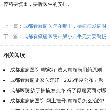
停药要慎重，要听医生的安排。
上一篇：
成都看癫痫医院在哪里，癫痫病发病时
该怎么保护?
下一篇：
成都看癫痫医院讲解小儿手无力要警惕
癫痫的产生
相关阅读
成都癫痫医院[哪家好]成人癫痫病用药原则
成都看癫痫哪家医院好「2026年度公布」癫
痫病的常见误区有哪些?
成都医院|孩子抽搐怎么办-得了癫痫要面对哪
些问题?
成都癫痫病医院[网上挂号]癫痫是怎么治的?