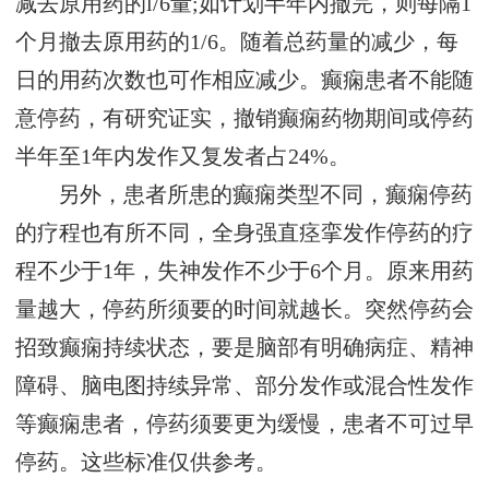
减去原用药的l/6量;如计划半年内撤完，则每隔1
个月撤去原用药的1/6。随着总药量的减少，每
日的用药次数也可作相应减少。癫痫患者不能随
意停药，有研究证实，撤销癫痫药物期间或停药
半年至1年内发作又复发者占24%。
另外，患者所患的癫痫类型不同，癫痫停药
的疗程也有所不同，全身强直痉挛发作停药的疗
程不少于1年，失神发作不少于6个月。原来用药
量越大，停药所须要的时间就越长。突然停药会
招致癫痫持续状态，要是脑部有明确病症、精神
障碍、脑电图持续异常、部分发作或混合性发作
等癫痫患者，停药须要更为缓慢，患者不可过早
停药。这些标准仅供参考。