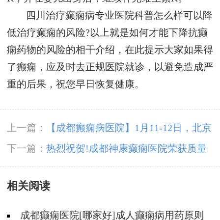
四川治疗癫痫病专业医院科普怎么样可以降
低治疗癫痫的风险?以上就是如何才能下降抗癫
痫药物的风险的相干介绍，在此提示大家如果得
了癫痫，应及时去正规医院就诊，以避免造成严
重的后果，祝您早日恢复健康。
上一篇：
【成都癫痫病医院】1月11-12日，北京
三甲知名专家高伟博士亲临神康会诊，一站式解
下一篇：
热烈祝贺!成都神康癫痫医院荣获质量
决癫痫难题!
榜样-“2024年度·医疗质量信誉双优示范医院”
相关阅读
成都癫痫医院[哪家好]成人癫痫病用药原则