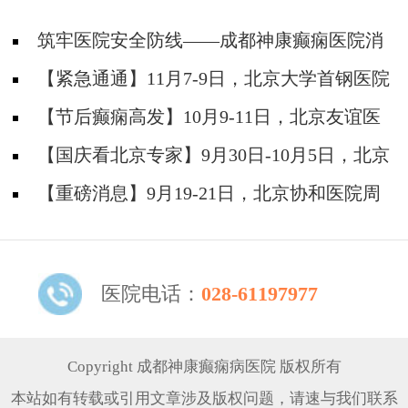
筑牢医院安全防线——成都神康癫痫医院消
防安全培训纪实
【紧急通通】11月7-9日，北京大学首钢医院
神经内科胡颖教授亲临成都会诊，破解癫痫疑难
【节后癫痫高发】10月9-11日，北京友谊医
院陈葵博士免费会诊+治疗援助，破解癫痫难
【国庆看北京专家】9月30日-10月5日，北京
题！
天坛&首钢医院两大专家蓉城亲诊+癫痫大额救
【重磅消息】9月19-21日，北京协和医院周
助，速约！
祥琴教授成都领衔会诊，共筑全年龄段抗癫防
线！
医院电话：
028-61197977
Copyright 成都神康癫痫病医院 版权所有
本站如有转载或引用文章涉及版权问题，请速与我们联系