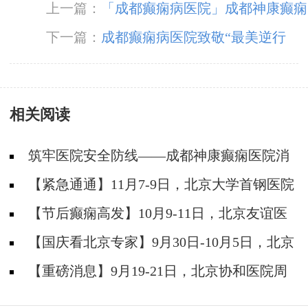
上一篇：
「成都癫痫病医院」成都神康癫痫
医院倾力服务广大癫痫患者
下一篇：
成都癫痫病医院致敬“最美逆行
者”，成都神康举行“抗疫勇士”表彰大会及“癫痫
急救及护理知识讲座”
相关阅读
筑牢医院安全防线——成都神康癫痫医院消
防安全培训纪实
【紧急通通】11月7-9日，北京大学首钢医院
神经内科胡颖教授亲临成都会诊，破解癫痫疑难
【节后癫痫高发】10月9-11日，北京友谊医
院陈葵博士免费会诊+治疗援助，破解癫痫难
【国庆看北京专家】9月30日-10月5日，北京
题！
天坛&首钢医院两大专家蓉城亲诊+癫痫大额救
【重磅消息】9月19-21日，北京协和医院周
助，速约！
祥琴教授成都领衔会诊，共筑全年龄段抗癫防