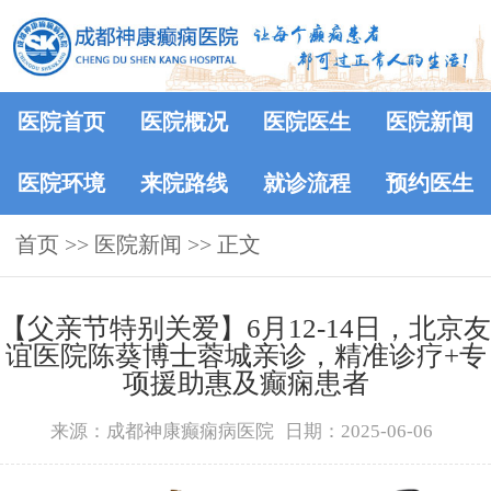
医院首页
医院概况
医院医生
医院新闻
医院环境
来院路线
就诊流程
预约医生
首页
>>
医院新闻
>> 正文
【父亲节特别关爱】6月12-14日，北京友
谊医院陈葵博士蓉城亲诊，精准诊疗+专
项援助惠及癫痫患者
来源：成都神康癫痫病医院
日期：2025-06-06