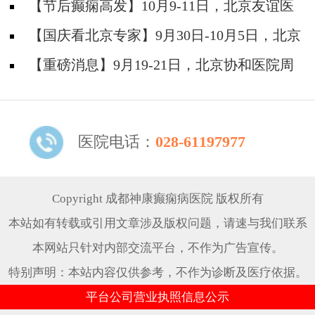
神经内科胡颖教授亲临成都会诊，破解癫痫疑难
【节后癫痫高发】10月9-11日，北京友谊医
院陈葵博士免费会诊+治疗援助，破解癫痫难
【国庆看北京专家】9月30日-10月5日，北京
题！
天坛&首钢医院两大专家蓉城亲诊+癫痫大额救
【重磅消息】9月19-21日，北京协和医院周
助，速约！
祥琴教授成都领衔会诊，共筑全年龄段抗癫防
线！
医院电话：
028-61197977
Copyright 成都神康癫痫病医院 版权所有
本站如有转载或引用文章涉及版权问题，请速与我们联系
本网站只针对内部交流平台，不作为广告宣传。
特别声明：本站内容仅供参考，不作为诊断及医疗依据。
平台公司营业执照信息公示