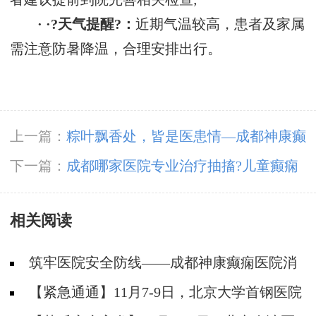
· ·?天气提醒?：
近期气温较高，患者及家属
需注意防暑降温，合理安排出行。
上一篇：
粽叶飘香处，皆是医患情—成都神康癫
痫医院端午爱心纪实
下一篇：
成都哪家医院专业治疗抽搐?儿童癫痫
的具体症状有哪些?
相关阅读
筑牢医院安全防线——成都神康癫痫医院消
防安全培训纪实
【紧急通通】11月7-9日，北京大学首钢医院