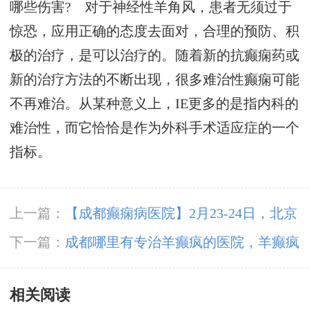
哪些伤害? 对于神经性羊角风，患者无须过于
惊恐，应用正确的态度去面对，合理的预防、积
极的治疗，是可以治疗的。随着新的抗癫痫药或
新的治疗方法的不断出现，很多难治性癫痫可能
不再难治。从某种意义上，IE更多的是指内科的
难治性，而它恰恰是作为外科手术适应症的一个
指标。
上一篇：
【成都癫痫病医院】2月23-24日，北京
友谊医院神经内科陈葵博士于成都免费会诊，名
下一篇：
成都哪里有专治羊癫疯的医院，羊癫疯
额有限预约从速
患者的饮食有哪些?
相关阅读