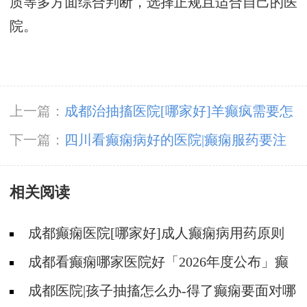
质等多方面综合判断，选择正规且适合自己的医
院。
上一篇：
成都治抽搐医院[哪家好]羊癫疯需要怎
么治？
下一篇：
四川看癫痫病好的医院|癫痫服药要注
意什么?
相关阅读
成都癫痫医院[哪家好]成人癫痫病用药原则
成都看癫痫哪家医院好「2026年度公布」癫
痫病的常见误区有哪些?
成都医院|孩子抽搐怎么办-得了癫痫要面对哪