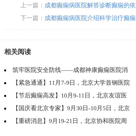
上一篇：
成都癫痫病医院解答诊断癫痫的依
据
下一篇：
成都癫痫病医院介绍科学治疗癫痫
的方法
相关阅读
筑牢医院安全防线——成都神康癫痫医院消
防安全培训纪实
【紧急通通】11月7-9日，北京大学首钢医院
神经内科胡颖教授亲临成都会诊，破解癫痫疑难
【节后癫痫高发】10月9-11日，北京友谊医
院陈葵博士免费会诊+治疗援助，破解癫痫难
【国庆看北京专家】9月30日-10月5日，北京
题！
天坛&首钢医院两大专家蓉城亲诊+癫痫大额救
【重磅消息】9月19-21日，北京协和医院周
助，速约！
祥琴教授成都领衔会诊，共筑全年龄段抗癫防