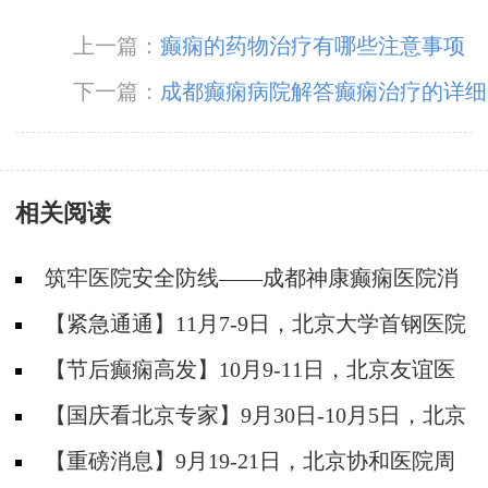
上一篇：
癫痫的药物治疗有哪些注意事项
下一篇：
成都癫痫病院解答癫痫治疗的详细
费用
相关阅读
筑牢医院安全防线——成都神康癫痫医院消
防安全培训纪实
【紧急通通】11月7-9日，北京大学首钢医院
神经内科胡颖教授亲临成都会诊，破解癫痫疑难
【节后癫痫高发】10月9-11日，北京友谊医
院陈葵博士免费会诊+治疗援助，破解癫痫难
【国庆看北京专家】9月30日-10月5日，北京
题！
天坛&首钢医院两大专家蓉城亲诊+癫痫大额救
【重磅消息】9月19-21日，北京协和医院周